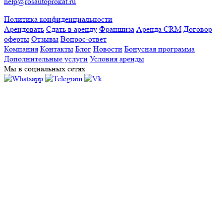
help@rosautoprokat.ru
Политика конфиденциальности
Арендовать
Сдать в аренду
Франшиза
Аренда CRM
Договор
оферты
Отзывы
Вопрос-ответ
Компания
Контакты
Блог
Новости
Бонусная программа
Дополнительные услуги
Условия аренды
Мы в социальных сетях
А
Адлер
Альметьевск
Апрелевка
Архангельск
В
Великий Новгород
Внуково